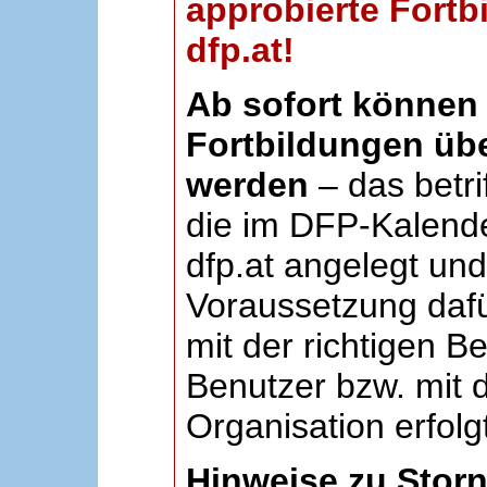
approbierte Fortb
dfp.at!
Ab sofort können 
Fortbildungen übe
werden
– das betri
die im DFP-Kalende
dfp.at angelegt un
Voraussetzung dafü
mit der richtigen B
Benutzer bzw. mit d
Organisation erfolg
Hinweise zu Stor