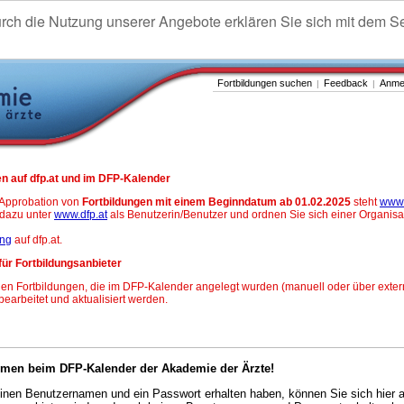
urch die Nutzung unserer Angebote erklären Sie sich mit dem S
Fortbildungen suchen
Feedback
Anme
|
|
n auf dfp.at und im DFP-Kalender
-Approbation von
Fortbildungen mit einem Beginndatum ab 01.02.2025
steht
www.
h dazu unter
www.dfp.at
als Benutzerin/Benutzer und ordnen Sie sich einer Organisa
ung
auf dfp.at.
für Fortbildungsanbieter
en Fortbildungen, die im DFP-Kalender angelegt wurden (manuell oder über exter
 bearbeitet und aktualisiert werden.
mmen beim DFP-Kalender der Akademie der Ärzte!
nen Benutzernamen und ein Passwort erhalten haben, können Sie sich hier 