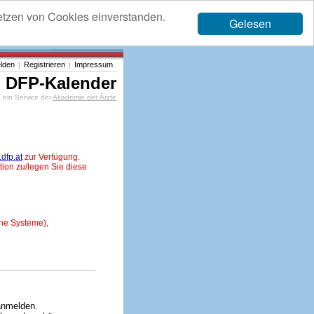
etzen von Cookies einverstanden.
Gelesen
lden
Registrieren
Impressum
|
|
DFP-Kalender
ein Service der
Akademie der Ärzte
dfp.at
zur Verfügung.
tion zu/legen Sie diese
ne Systeme),
anmelden.