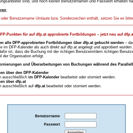
ungsanbieter sind, und noch keinen Benutzernamen und Passwort erhalten h
eren
.
t oder Benutzername Umlaute bzw. Sonderzeichen enthält, setzen Sie es bitt
-Punkten für auf dfp.at approbierte Fortbildungen – jetzt neu auf dfp.a
en alle DFP-approbierten Fortbildungen über dfp.at gebucht werden
– da
ie im DFP-Kalender als auch direkt auf dfp.at angelegt und approbiert wurden.
für ist, dass die Buchung mit der richtigen Benutzerin/dem richtigen Benutze
l der Organisation erfolgt.
ornierungen und Überarbeitungen von Buchungen während des Parallelb
en über den DFP-Kalender
 ausschließlich
im DFP-Kalender
bearbeitet oder storniert werden.
n über dfp.at
 ausschließlich auf
dfp.at
bearbeitet oder storniert werden.
Benutzername
Passwort