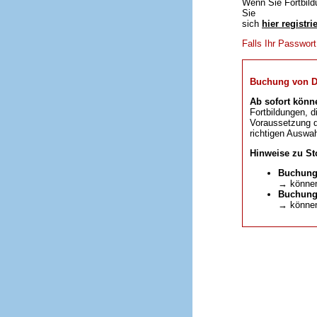
Wenn Sie Fortbild
Sie
sich
hier registri
Falls Ihr Passwor
Buchung von DFP
Ab sofort könn
Fortbildungen, d
Voraussetzung da
richtigen Auswah
Hinweise zu St
Buchung
→ können
Buchunge
→ können