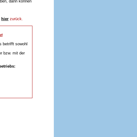
aben, dann können
e
hier
zurück.
t!
s betrifft sowohl
r bzw. mit der
etriebs: