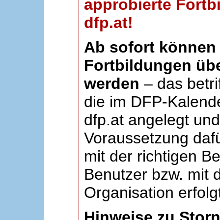
approbierte Fortb
dfp.at!
Ab sofort können 
Fortbildungen übe
werden
– das betri
die im DFP-Kalende
dfp.at angelegt un
Voraussetzung dafü
mit der richtigen B
Benutzer bzw. mit d
Organisation erfolg
Hinweise zu Stor