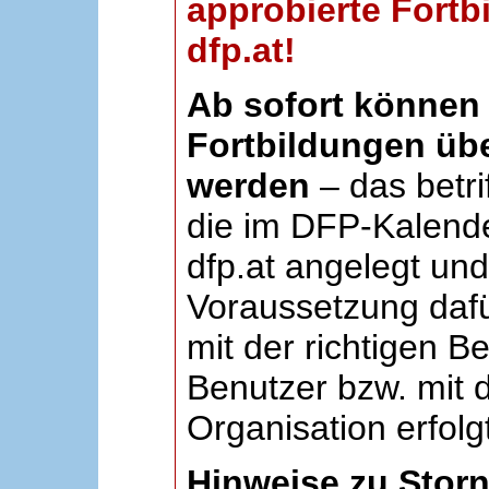
approbierte Fortb
dfp.at!
Ab sofort können 
Fortbildungen übe
werden
– das betri
die im DFP-Kalende
dfp.at angelegt un
Voraussetzung dafü
mit der richtigen B
Benutzer bzw. mit d
Organisation erfolg
Hinweise zu Stor