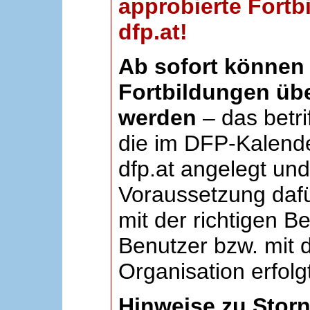
approbierte Fortb
dfp.at!
Ab sofort können 
Fortbildungen übe
werden
– das betri
die im DFP-Kalende
dfp.at angelegt un
Voraussetzung dafü
mit der richtigen B
Benutzer bzw. mit d
Organisation erfolg
Hinweise zu Stor