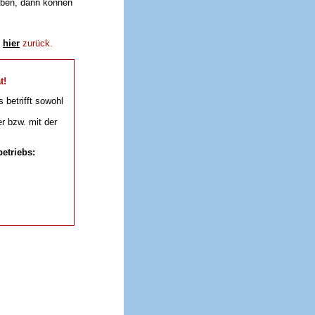
aben, dann können
e
hier
zurück.
t!
s betrifft sowohl
r bzw. mit der
etriebs: