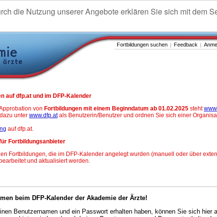
urch die Nutzung unserer Angebote erklären Sie sich mit dem S
Fortbildungen suchen
Feedback
Anme
|
|
n auf dfp.at und im DFP-Kalender
-Approbation von
Fortbildungen mit einem Beginndatum ab 01.02.2025
steht
www.
h dazu unter
www.dfp.at
als Benutzerin/Benutzer und ordnen Sie sich einer Organisa
ung
auf dfp.at.
für Fortbildungsanbieter
en Fortbildungen, die im DFP-Kalender angelegt wurden (manuell oder über exter
 bearbeitet und aktualisiert werden.
mmen beim DFP-Kalender der Akademie der Ärzte!
nen Benutzernamen und ein Passwort erhalten haben, können Sie sich hier 