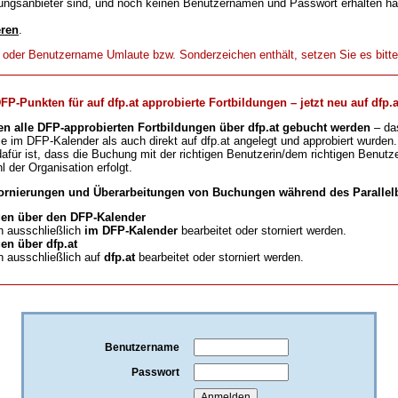
ungsanbieter sind, und noch keinen Benutzernamen und Passwort erhalten h
eren
.
t oder Benutzername Umlaute bzw. Sonderzeichen enthält, setzen Sie es bitt
-Punkten für auf dfp.at approbierte Fortbildungen – jetzt neu auf dfp.a
en alle DFP-approbierten Fortbildungen über dfp.at gebucht werden
– da
ie im DFP-Kalender als auch direkt auf dfp.at angelegt und approbiert wurden.
für ist, dass die Buchung mit der richtigen Benutzerin/dem richtigen Benutze
l der Organisation erfolgt.
ornierungen und Überarbeitungen von Buchungen während des Parallelb
en über den DFP-Kalender
 ausschließlich
im DFP-Kalender
bearbeitet oder storniert werden.
n über dfp.at
 ausschließlich auf
dfp.at
bearbeitet oder storniert werden.
Benutzername
Passwort