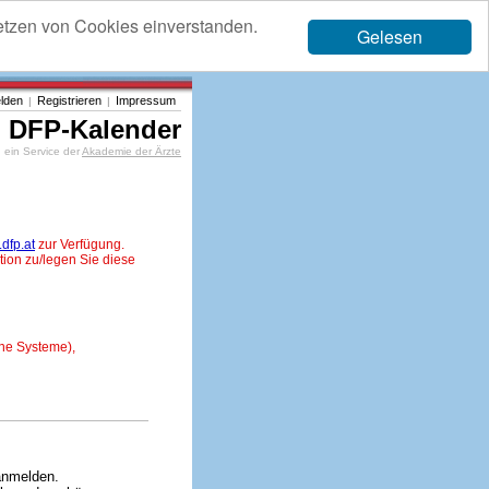
etzen von Cookies einverstanden.
Gelesen
lden
Registrieren
Impressum
|
|
DFP-Kalender
ein Service der
Akademie der Ärzte
dfp.at
zur Verfügung.
tion zu/legen Sie diese
ne Systeme),
anmelden.