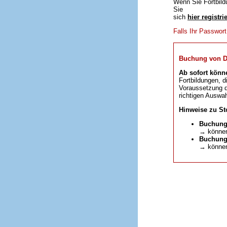
Wenn Sie Fortbild
Sie
sich
hier registri
Falls Ihr Passwor
Buchung von DFP
Ab sofort könn
Fortbildungen, d
Voraussetzung da
richtigen Auswah
Hinweise zu St
Buchung
→ können
Buchunge
→ können