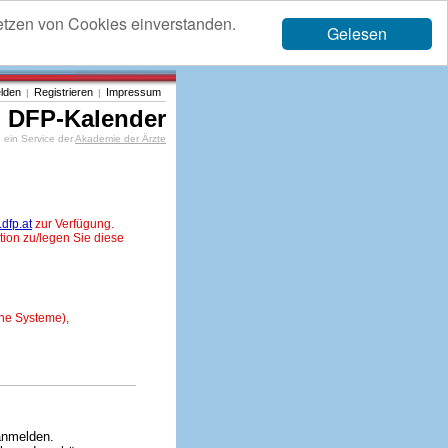
etzen von Cookies einverstanden.
Gelesen
lden
Registrieren
Impressum
|
|
DFP-Kalender
ein Service der
Akademie der Ärzte
dfp.at
zur Verfügung.
tion zu/legen Sie diese
ne Systeme),
anmelden.