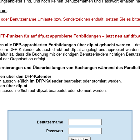
ungsanbieter sind, und noch keinen Benutzernamen und Passwort erhalten h
eren
.
t oder Benutzername Umlaute bzw. Sonderzeichen enthält, setzen Sie es bitt
-Punkten für auf dfp.at approbierte Fortbildungen – jetzt neu auf dfp.a
en alle DFP-approbierten Fortbildungen über dfp.at gebucht werden
– da
ie im DFP-Kalender als auch direkt auf dfp.at angelegt und approbiert wurden.
für ist, dass die Buchung mit der richtigen Benutzerin/dem richtigen Benutze
l der Organisation erfolgt.
ornierungen und Überarbeitungen von Buchungen während des Parallelb
en über den DFP-Kalender
 ausschließlich
im DFP-Kalender
bearbeitet oder storniert werden.
n über dfp.at
 ausschließlich auf
dfp.at
bearbeitet oder storniert werden.
Benutzername
Passwort