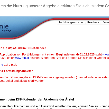
urch die Nutzung unserer Angebote erklären Sie sich mit dem S
Fortbildungen suchen
Feedback
Anme
|
|
n auf dfp.at und im DFP-Kalender
-Approbation von
Fortbildungen mit einem Beginndatum ab 01.02.2025
steht
www.
h dazu unter
www.dfp.at
als Benutzerin/Benutzer und ordnen Sie sich einer Organisa
ung
auf dfp.at.
für Fortbildungsanbieter
en Fortbildungen, die im DFP-Kalender angelegt wurden (manuell oder über exter
 bearbeitet und aktualisiert werden.
mmen beim DFP-Kalender der Akademie der Ärzte!
nen Benutzernamen und ein Passwort erhalten haben, können Sie sich hier 