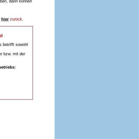
aben, dann können
e
hier
zurück.
t!
s betrifft sowohl
r bzw. mit der
etriebs: