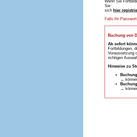
Wenn Sie Fortbild
Sie
sich
hier registri
Falls Ihr Passwor
Buchung von DFP
Ab sofort könn
Fortbildungen, d
Voraussetzung da
richtigen Auswah
Hinweise zu St
Buchung
→ können
Buchunge
→ können