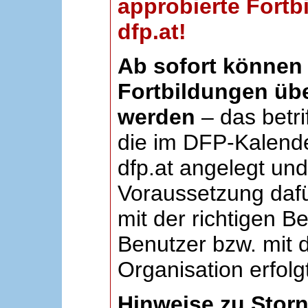
approbierte Fortb
dfp.at!
Ab sofort können 
Fortbildungen übe
werden
– das betri
die im DFP-Kalende
dfp.at angelegt un
Voraussetzung dafü
mit der richtigen B
Benutzer bzw. mit d
Organisation erfolg
Hinweise zu Stor