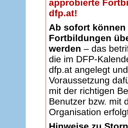
approbierte Fortb
dfp.at!
Ab sofort können 
Fortbildungen übe
werden
– das betri
die im DFP-Kalende
dfp.at angelegt un
Voraussetzung dafü
mit der richtigen B
Benutzer bzw. mit d
Organisation erfolg
Hinweise zu Stor