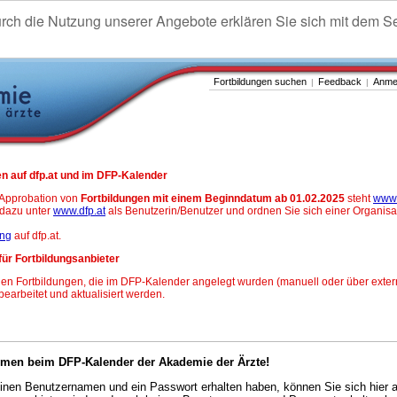
urch die Nutzung unserer Angebote erklären Sie sich mit dem S
Fortbildungen suchen
Feedback
Anme
|
|
n auf dfp.at und im DFP-Kalender
-Approbation von
Fortbildungen mit einem Beginndatum ab 01.02.2025
steht
www.
h dazu unter
www.dfp.at
als Benutzerin/Benutzer und ordnen Sie sich einer Organisa
ung
auf dfp.at.
für Fortbildungsanbieter
en Fortbildungen, die im DFP-Kalender angelegt wurden (manuell oder über exter
 bearbeitet und aktualisiert werden.
mmen beim DFP-Kalender der Akademie der Ärzte!
nen Benutzernamen und ein Passwort erhalten haben, können Sie sich hier 