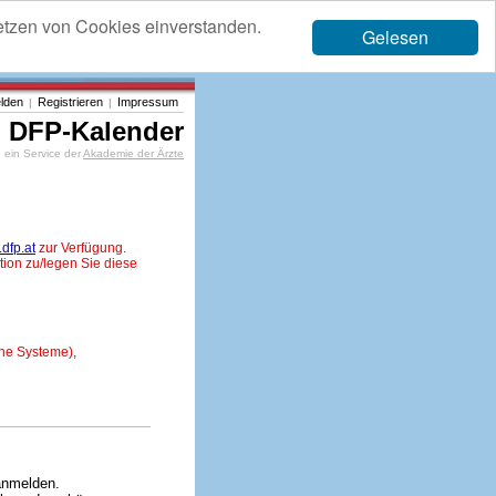
etzen von Cookies einverstanden.
Gelesen
lden
Registrieren
Impressum
|
|
DFP-Kalender
ein Service der
Akademie der Ärzte
dfp.at
zur Verfügung.
tion zu/legen Sie diese
ne Systeme),
anmelden.