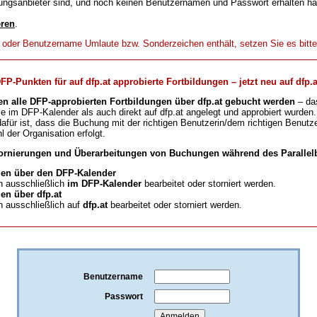
ungsanbieter sind, und noch keinen Benutzernamen und Passwort erhalten h
eren
.
t oder Benutzername Umlaute bzw. Sonderzeichen enthält, setzen Sie es bitt
-Punkten für auf dfp.at approbierte Fortbildungen – jetzt neu auf dfp.a
en alle DFP-approbierten Fortbildungen über dfp.at gebucht werden
– da
ie im DFP-Kalender als auch direkt auf dfp.at angelegt und approbiert wurden.
für ist, dass die Buchung mit der richtigen Benutzerin/dem richtigen Benutze
l der Organisation erfolgt.
ornierungen und Überarbeitungen von Buchungen während des Parallelb
en über den DFP-Kalender
 ausschließlich
im DFP-Kalender
bearbeitet oder storniert werden.
n über dfp.at
 ausschließlich auf
dfp.at
bearbeitet oder storniert werden.
Benutzername
Passwort