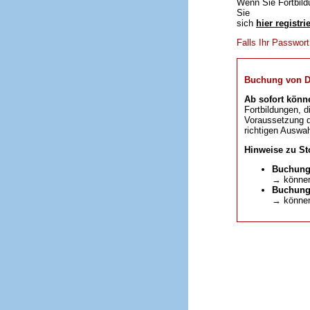
Wenn Sie Fortbild
Sie
sich
hier registri
Falls Ihr Passwor
Buchung von DFP
Ab sofort könn
Fortbildungen, d
Voraussetzung da
richtigen Auswah
Hinweise zu St
Buchung
→ können
Buchunge
→ können