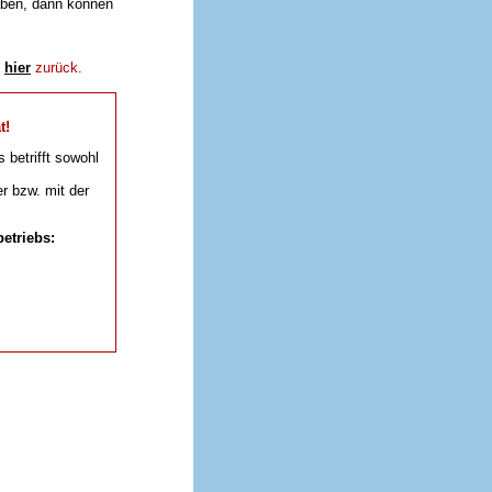
aben, dann können
e
hier
zurück.
t!
s betrifft sowohl
r bzw. mit der
etriebs: