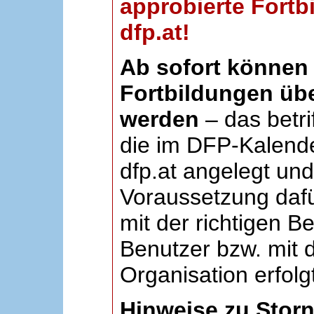
approbierte Fortb
dfp.at!
Ab sofort können 
Fortbildungen übe
werden
– das betri
die im DFP-Kalende
dfp.at angelegt un
Voraussetzung dafü
mit der richtigen B
Benutzer bzw. mit d
Organisation erfolg
Hinweise zu Stor