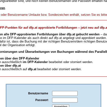
ungsanbieter sind, und noch keinen Benutzernamen und Passwort erhalten h
eren
.
t oder Benutzername Umlaute bzw. Sonderzeichen enthält, setzen Sie es bitt
-Punkten für auf dfp.at approbierte Fortbildungen – jetzt neu auf dfp.a
en alle DFP-approbierten Fortbildungen über dfp.at gebucht werden
– da
ie im DFP-Kalender als auch direkt auf dfp.at angelegt und approbiert wurden.
für ist, dass die Buchung mit der richtigen Benutzerin/dem richtigen Benutze
l der Organisation erfolgt.
ornierungen und Überarbeitungen von Buchungen während des Parallelb
en über den DFP-Kalender
 ausschließlich
im DFP-Kalender
bearbeitet oder storniert werden.
n über dfp.at
 ausschließlich auf
dfp.at
bearbeitet oder storniert werden.
Benutzername
Passwort