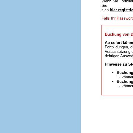
Wenn Sie Fortbild
Sie
sich
hier registri
Falls Ihr Passwor
Buchung von DFP
Ab sofort könn
Fortbildungen, d
Voraussetzung da
richtigen Auswah
Hinweise zu St
Buchung
→ können
Buchunge
→ können