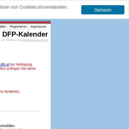
etzen von Cookies einverstanden.
Gelesen
lden
Registrieren
Impressum
|
|
DFP-Kalender
ein Service der
Akademie der Ärzte
dfp.at
zur Verfügung.
tion zu/legen Sie diese
ne Systeme),
anmelden.