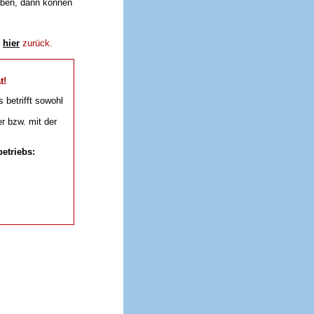
aben, dann können
e
hier
zurück.
t!
s betrifft sowohl
r bzw. mit der
etriebs: