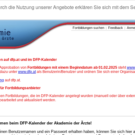
urch die Nutzung unserer Angebote erklären Sie sich mit dem S
Fortbildungen suchen
Feedback
Anme
|
|
n auf dfp.at und im DFP-Kalender
-Approbation von
Fortbildungen mit einem Beginndatum ab 01.02.2025
steht
www.
h dazu unter
www.dfp.at
als Benutzerin/Benutzer und ordnen Sie sich einer Organisa
ung
auf dfp.at.
für Fortbildungsanbieter
en Fortbildungen, die im DFP-Kalender angelegt wurden (manuell oder über exter
 bearbeitet und aktualisiert werden.
mmen beim DFP-Kalender der Akademie der Ärzte!
nen Benutzernamen und ein Passwort erhalten haben, können Sie sich hier 