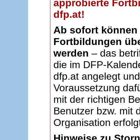
approbierte Fortb
dfp.at!
Ab sofort können 
Fortbildungen übe
werden
– das betri
die im DFP-Kalende
dfp.at angelegt un
Voraussetzung dafü
mit der richtigen B
Benutzer bzw. mit d
Organisation erfolg
Hinweise zu Stor