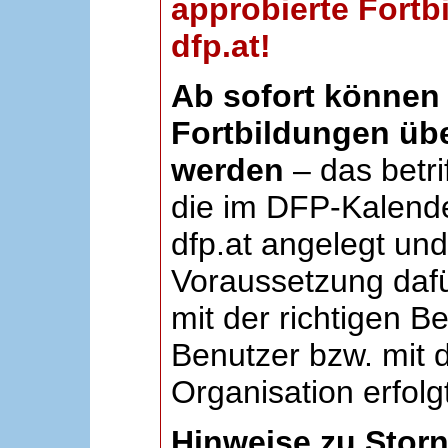
approbierte Fortb
dfp.at!
Ab sofort können 
Fortbildungen übe
werden
– das betri
die im DFP-Kalende
dfp.at angelegt un
Voraussetzung dafü
mit der richtigen B
Benutzer bzw. mit d
Organisation erfolg
Hinweise zu Stor