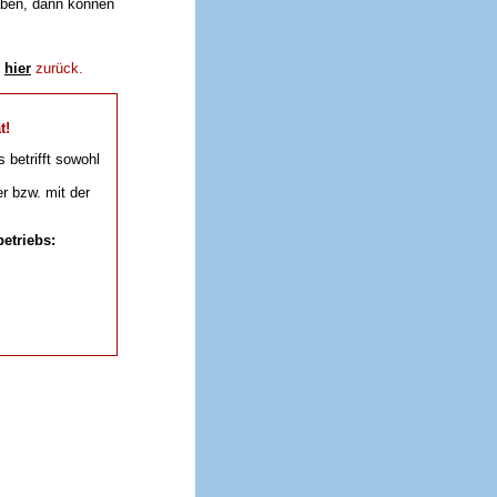
aben, dann können
e
hier
zurück.
t!
s betrifft sowohl
r bzw. mit der
etriebs: