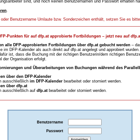
ungsanbieter sind, und noch keinen Benutzernamen und Passwort erhalten h
eren
.
t oder Benutzername Umlaute bzw. Sonderzeichen enthält, setzen Sie es bitt
-Punkten für auf dfp.at approbierte Fortbildungen – jetzt neu auf dfp.a
en alle DFP-approbierten Fortbildungen über dfp.at gebucht werden
– da
ie im DFP-Kalender als auch direkt auf dfp.at angelegt und approbiert wurden.
für ist, dass die Buchung mit der richtigen Benutzerin/dem richtigen Benutze
l der Organisation erfolgt.
ornierungen und Überarbeitungen von Buchungen während des Parallelb
en über den DFP-Kalender
 ausschließlich
im DFP-Kalender
bearbeitet oder storniert werden.
n über dfp.at
 ausschließlich auf
dfp.at
bearbeitet oder storniert werden.
Benutzername
Passwort