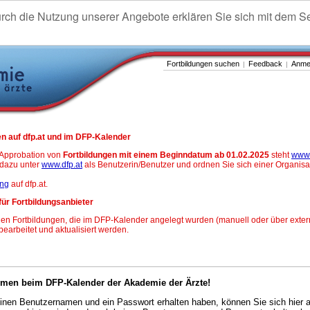
urch die Nutzung unserer Angebote erklären Sie sich mit dem S
Fortbildungen suchen
Feedback
Anme
|
|
n auf dfp.at und im DFP-Kalender
-Approbation von
Fortbildungen mit einem Beginndatum ab 01.02.2025
steht
www.
h dazu unter
www.dfp.at
als Benutzerin/Benutzer und ordnen Sie sich einer Organisa
ung
auf dfp.at.
für Fortbildungsanbieter
en Fortbildungen, die im DFP-Kalender angelegt wurden (manuell oder über exter
 bearbeitet und aktualisiert werden.
mmen beim DFP-Kalender der Akademie der Ärzte!
nen Benutzernamen und ein Passwort erhalten haben, können Sie sich hier 