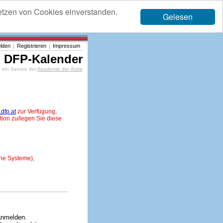
etzen von Cookies einverstanden.
Gelesen
lden
Registrieren
Impressum
|
|
DFP-Kalender
ein Service der
Akademie der Ärzte
dfp.at
zur Verfügung.
tion zu/legen Sie diese
ne Systeme),
anmelden.