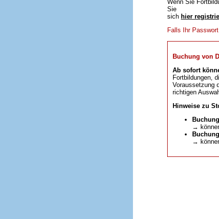
Wenn Sie Fortbild
Sie
sich
hier registri
Falls Ihr Passwor
Buchung von DFP
Ab sofort könn
Fortbildungen, d
Voraussetzung da
richtigen Auswah
Hinweise zu St
Buchung
→ können
Buchunge
→ können