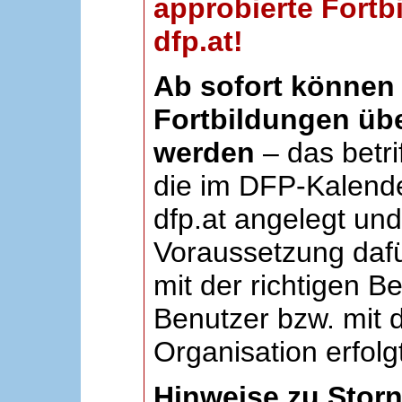
approbierte Fortb
dfp.at!
Ab sofort können 
Fortbildungen übe
werden
– das betri
die im DFP-Kalende
dfp.at angelegt un
Voraussetzung dafü
mit der richtigen B
Benutzer bzw. mit d
Organisation erfolg
Hinweise zu Stor