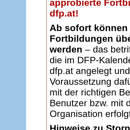
approbierte Fortb
dfp.at!
Ab sofort können 
Fortbildungen übe
werden
– das betri
die im DFP-Kalende
dfp.at angelegt un
Voraussetzung dafü
mit der richtigen B
Benutzer bzw. mit d
Organisation erfolg
Hinweise zu Stor