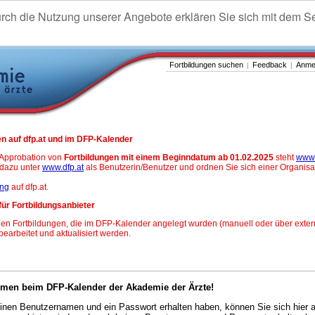
urch die Nutzung unserer Angebote erklären Sie sich mit dem S
Fortbildungen suchen
Feedback
Anme
|
|
n auf dfp.at und im DFP-Kalender
-Approbation von
Fortbildungen mit einem Beginndatum ab 01.02.2025
steht
www.
h dazu unter
www.dfp.at
als Benutzerin/Benutzer und ordnen Sie sich einer Organisa
ung
auf dfp.at.
für Fortbildungsanbieter
en Fortbildungen, die im DFP-Kalender angelegt wurden (manuell oder über exter
 bearbeitet und aktualisiert werden.
mmen beim DFP-Kalender der Akademie der Ärzte!
nen Benutzernamen und ein Passwort erhalten haben, können Sie sich hier 