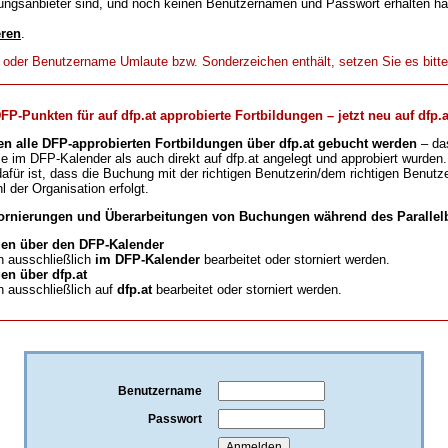
ungsanbieter sind, und noch keinen Benutzernamen und Passwort erhalten h
eren
.
t oder Benutzername Umlaute bzw. Sonderzeichen enthält, setzen Sie es bitt
-Punkten für auf dfp.at approbierte Fortbildungen – jetzt neu auf dfp.a
en alle DFP-approbierten Fortbildungen über dfp.at gebucht werden
– da
ie im DFP-Kalender als auch direkt auf dfp.at angelegt und approbiert wurden.
für ist, dass die Buchung mit der richtigen Benutzerin/dem richtigen Benutze
l der Organisation erfolgt.
ornierungen und Überarbeitungen von Buchungen während des Parallelb
en über den DFP-Kalender
 ausschließlich
im DFP-Kalender
bearbeitet oder storniert werden.
n über dfp.at
 ausschließlich auf
dfp.at
bearbeitet oder storniert werden.
Benutzername
Passwort