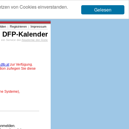
etzen von Cookies einverstanden.
Gelesen
lden
Registrieren
Impressum
|
|
DFP-Kalender
ein Service der
Akademie der Ärzte
dfp.at
zur Verfügung.
tion zu/legen Sie diese
ne Systeme),
anmelden.