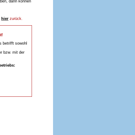
aben, dann können
e
hier
zurück.
t!
s betrifft sowohl
r bzw. mit der
etriebs: