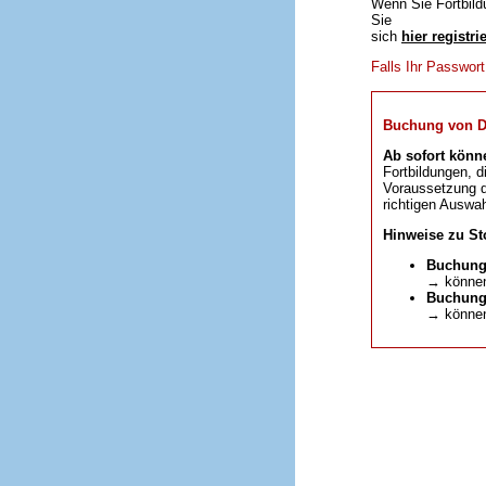
Wenn Sie Fortbild
Sie
sich
hier registri
Falls Ihr Passwor
Buchung von DFP
Ab sofort könn
Fortbildungen, d
Voraussetzung da
richtigen Auswah
Hinweise zu St
Buchung
→ können
Buchunge
→ können