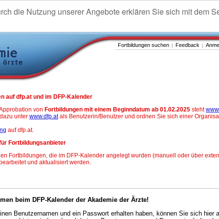
urch die Nutzung unserer Angebote erklären Sie sich mit dem S
Fortbildungen suchen
Feedback
Anme
|
|
n auf dfp.at und im DFP-Kalender
-Approbation von
Fortbildungen mit einem Beginndatum ab 01.02.2025
steht
www.
h dazu unter
www.dfp.at
als Benutzerin/Benutzer und ordnen Sie sich einer Organisa
ung
auf dfp.at.
für Fortbildungsanbieter
en Fortbildungen, die im DFP-Kalender angelegt wurden (manuell oder über exter
 bearbeitet und aktualisiert werden.
mmen beim DFP-Kalender der Akademie der Ärzte!
nen Benutzernamen und ein Passwort erhalten haben, können Sie sich hier 