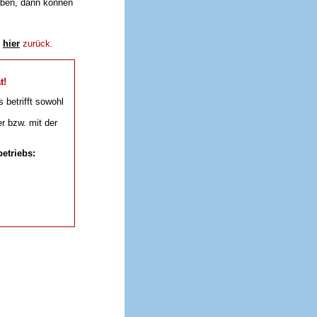
aben, dann können
e
hier
zurück.
t!
s betrifft sowohl
r bzw. mit der
etriebs: