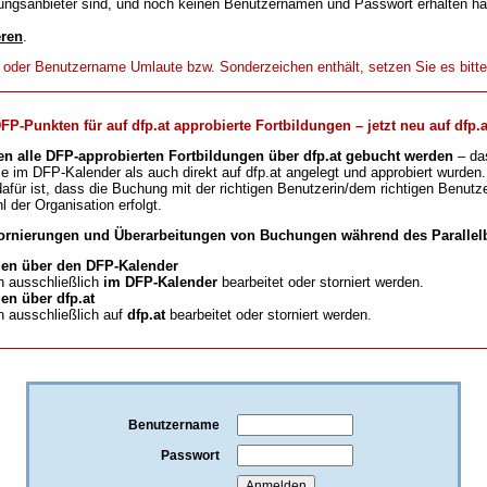
ungsanbieter sind, und noch keinen Benutzernamen und Passwort erhalten h
eren
.
t oder Benutzername Umlaute bzw. Sonderzeichen enthält, setzen Sie es bitt
-Punkten für auf dfp.at approbierte Fortbildungen – jetzt neu auf dfp.a
en alle DFP-approbierten Fortbildungen über dfp.at gebucht werden
– da
ie im DFP-Kalender als auch direkt auf dfp.at angelegt und approbiert wurden.
für ist, dass die Buchung mit der richtigen Benutzerin/dem richtigen Benutze
l der Organisation erfolgt.
ornierungen und Überarbeitungen von Buchungen während des Parallelb
en über den DFP-Kalender
 ausschließlich
im DFP-Kalender
bearbeitet oder storniert werden.
n über dfp.at
 ausschließlich auf
dfp.at
bearbeitet oder storniert werden.
Benutzername
Passwort