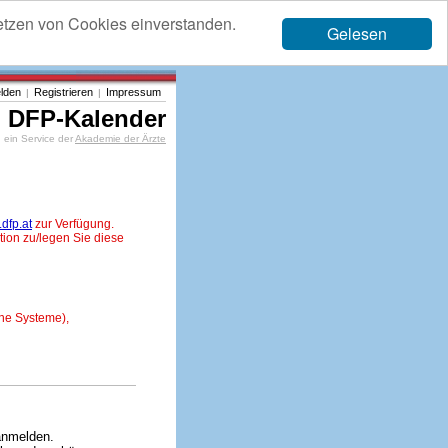
etzen von Cookies einverstanden.
Gelesen
lden
Registrieren
Impressum
|
|
DFP-Kalender
ein Service der
Akademie der Ärzte
dfp.at
zur Verfügung.
tion zu/legen Sie diese
ne Systeme),
anmelden.