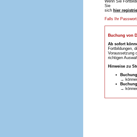
Wenn Sie Fortbild
Sie
sich
hier registri
Falls Ihr Passwor
Buchung von DFP
Ab sofort könn
Fortbildungen, d
Voraussetzung da
richtigen Auswah
Hinweise zu St
Buchung
→ können
Buchunge
→ können