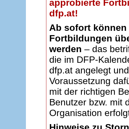
approbierte Fortb
dfp.at!
Ab sofort können 
Fortbildungen übe
werden
– das betri
die im DFP-Kalende
dfp.at angelegt un
Voraussetzung dafü
mit der richtigen B
Benutzer bzw. mit d
Organisation erfolg
Hinweise zu Stor