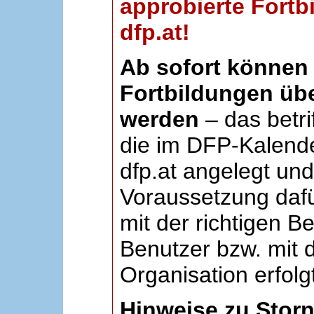
approbierte Fortb
dfp.at!
Ab sofort können 
Fortbildungen übe
werden
– das betri
die im DFP-Kalende
dfp.at angelegt un
Voraussetzung dafü
mit der richtigen B
Benutzer bzw. mit d
Organisation erfolg
Hinweise zu Stor