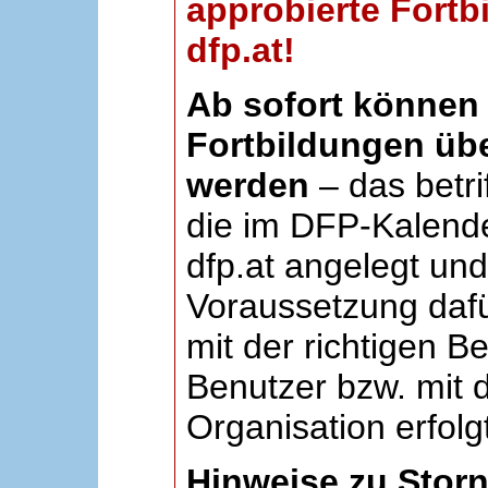
approbierte Fortb
dfp.at!
Ab sofort können 
Fortbildungen übe
werden
– das betri
die im DFP-Kalende
dfp.at angelegt un
Voraussetzung dafü
mit der richtigen B
Benutzer bzw. mit d
Organisation erfolg
Hinweise zu Stor