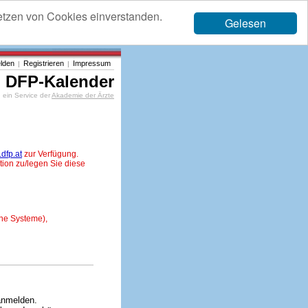
etzen von Cookies einverstanden.
Gelesen
lden
Registrieren
Impressum
|
|
DFP-Kalender
ein Service der
Akademie der Ärzte
dfp.at
zur Verfügung.
tion zu/legen Sie diese
ne Systeme),
anmelden.