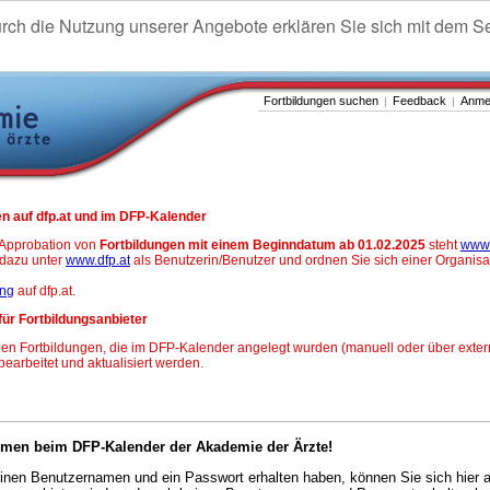
urch die Nutzung unserer Angebote erklären Sie sich mit dem S
Fortbildungen suchen
Feedback
Anme
|
|
n auf dfp.at und im DFP-Kalender
-Approbation von
Fortbildungen mit einem Beginndatum ab 01.02.2025
steht
www.
h dazu unter
www.dfp.at
als Benutzerin/Benutzer und ordnen Sie sich einer Organisa
ung
auf dfp.at.
für Fortbildungsanbieter
en Fortbildungen, die im DFP-Kalender angelegt wurden (manuell oder über exter
 bearbeitet und aktualisiert werden.
mmen beim DFP-Kalender der Akademie der Ärzte!
nen Benutzernamen und ein Passwort erhalten haben, können Sie sich hier 