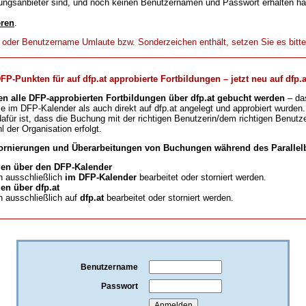
ungsanbieter sind, und noch keinen Benutzernamen und Passwort erhalten h
eren
.
t oder Benutzername Umlaute bzw. Sonderzeichen enthält, setzen Sie es bitt
-Punkten für auf dfp.at approbierte Fortbildungen – jetzt neu auf dfp.a
en alle DFP-approbierten Fortbildungen über dfp.at gebucht werden
– da
ie im DFP-Kalender als auch direkt auf dfp.at angelegt und approbiert wurden.
für ist, dass die Buchung mit der richtigen Benutzerin/dem richtigen Benutze
l der Organisation erfolgt.
ornierungen und Überarbeitungen von Buchungen während des Parallelb
en über den DFP-Kalender
 ausschließlich
im DFP-Kalender
bearbeitet oder storniert werden.
n über dfp.at
 ausschließlich auf
dfp.at
bearbeitet oder storniert werden.
Benutzername
Passwort