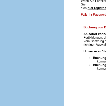
Wenn Sie Fortbild
Sie
sich
hier registri
Falls Ihr Passwor
Buchung von DFP
Ab sofort könn
Fortbildungen, d
Voraussetzung da
richtigen Auswah
Hinweise zu St
Buchung
→ können
Buchunge
→ können