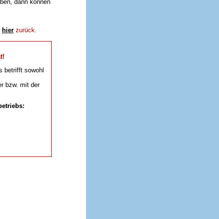
aben, dann können
e
hier
zurück.
t!
s betrifft sowohl
r bzw. mit der
etriebs: