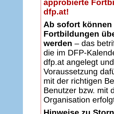
approbierte Fortb
dfp.at!
Ab sofort können 
Fortbildungen übe
werden
– das betri
die im DFP-Kalende
dfp.at angelegt un
Voraussetzung dafü
mit der richtigen B
Benutzer bzw. mit d
Organisation erfolg
Hinweise zu Stor