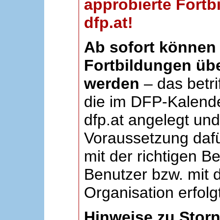
approbierte Fortb
dfp.at!
Ab sofort können 
Fortbildungen übe
werden
– das betri
die im DFP-Kalende
dfp.at angelegt un
Voraussetzung dafü
mit der richtigen B
Benutzer bzw. mit d
Organisation erfolg
Hinweise zu Stor