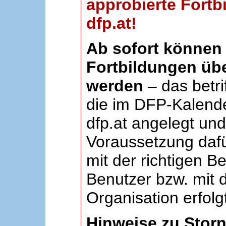
approbierte Fortb
dfp.at!
Ab sofort können 
Fortbildungen übe
werden
– das betri
die im DFP-Kalende
dfp.at angelegt un
Voraussetzung dafü
mit der richtigen B
Benutzer bzw. mit d
Organisation erfolg
Hinweise zu Stor