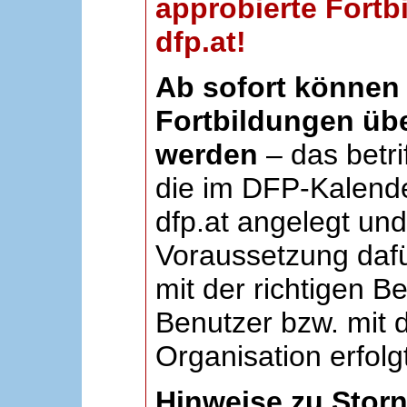
approbierte Fortb
dfp.at!
Ab sofort können 
Fortbildungen übe
werden
– das betri
die im DFP-Kalende
dfp.at angelegt un
Voraussetzung dafü
mit der richtigen B
Benutzer bzw. mit d
Organisation erfolg
Hinweise zu Stor