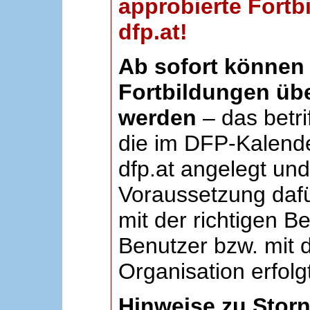
approbierte Fortb
dfp.at!
Ab sofort können 
Fortbildungen übe
werden
– das betri
die im DFP-Kalende
dfp.at angelegt un
Voraussetzung dafü
mit der richtigen B
Benutzer bzw. mit d
Organisation erfolg
Hinweise zu Stor