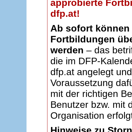
approbierte Fortb
dfp.at!
Ab sofort können 
Fortbildungen übe
werden
– das betri
die im DFP-Kalende
dfp.at angelegt un
Voraussetzung dafü
mit der richtigen B
Benutzer bzw. mit d
Organisation erfolg
Hinweise zu Stor