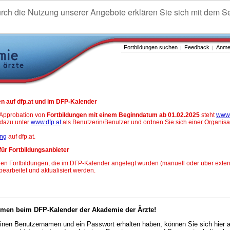
urch die Nutzung unserer Angebote erklären Sie sich mit dem S
Fortbildungen suchen
Feedback
Anme
|
|
n auf dfp.at und im DFP-Kalender
-Approbation von
Fortbildungen mit einem Beginndatum ab 01.02.2025
steht
www.
h dazu unter
www.dfp.at
als Benutzerin/Benutzer und ordnen Sie sich einer Organisa
ung
auf dfp.at.
für Fortbildungsanbieter
en Fortbildungen, die im DFP-Kalender angelegt wurden (manuell oder über exter
 bearbeitet und aktualisiert werden.
mmen beim DFP-Kalender der Akademie der Ärzte!
nen Benutzernamen und ein Passwort erhalten haben, können Sie sich hier 