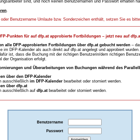
ungsanbieter sind, und noch keinen Benutzernamen und Passwort erhalten h
eren
.
t oder Benutzername Umlaute bzw. Sonderzeichen enthält, setzen Sie es bitt
-Punkten für auf dfp.at approbierte Fortbildungen – jetzt neu auf dfp.a
en alle DFP-approbierten Fortbildungen über dfp.at gebucht werden
– da
ie im DFP-Kalender als auch direkt auf dfp.at angelegt und approbiert wurden.
für ist, dass die Buchung mit der richtigen Benutzerin/dem richtigen Benutze
l der Organisation erfolgt.
ornierungen und Überarbeitungen von Buchungen während des Parallelb
en über den DFP-Kalender
 ausschließlich
im DFP-Kalender
bearbeitet oder storniert werden.
n über dfp.at
 ausschließlich auf
dfp.at
bearbeitet oder storniert werden.
Benutzername
Passwort