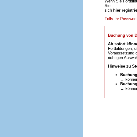
Wenn Sie Fortbild
Sie
sich
hier registri
Falls Ihr Passwor
Buchung von DFP
Ab sofort könn
Fortbildungen, d
Voraussetzung da
richtigen Auswah
Hinweise zu St
Buchung
→ können
Buchunge
→ können