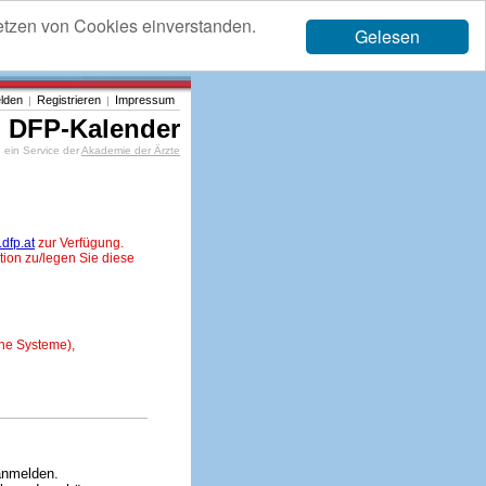
etzen von Cookies einverstanden.
Gelesen
lden
Registrieren
Impressum
|
|
DFP-Kalender
ein Service der
Akademie der Ärzte
dfp.at
zur Verfügung.
tion zu/legen Sie diese
ne Systeme),
anmelden.