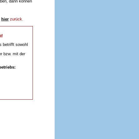
aben, dann können
e
hier
zurück.
t!
s betrifft sowohl
r bzw. mit der
etriebs: