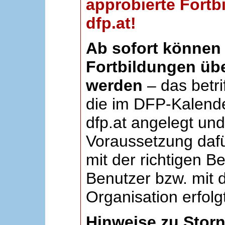
approbierte Fortb
dfp.at!
Ab sofort können 
Fortbildungen übe
werden
– das betri
die im DFP-Kalende
dfp.at angelegt un
Voraussetzung dafü
mit der richtigen B
Benutzer bzw. mit d
Organisation erfolg
Hinweise zu Stor