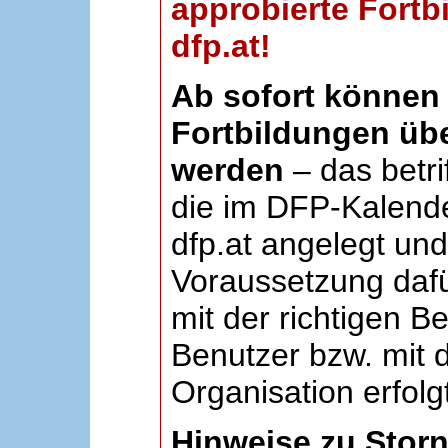
approbierte Fortb
dfp.at!
Ab sofort können 
Fortbildungen übe
werden
– das betri
die im DFP-Kalende
dfp.at angelegt un
Voraussetzung dafü
mit der richtigen B
Benutzer bzw. mit d
Organisation erfolg
Hinweise zu Stor