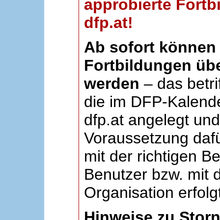
approbierte Fortb
dfp.at!
Ab sofort können 
Fortbildungen übe
werden
– das betri
die im DFP-Kalende
dfp.at angelegt un
Voraussetzung dafü
mit der richtigen B
Benutzer bzw. mit d
Organisation erfolg
Hinweise zu Stor