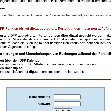
ungsanbieter sind, und noch keinen Benutzernamen und Passwort erhalten h
eren
.
t oder Benutzername Umlaute bzw. Sonderzeichen enthält, setzen Sie es bitt
-Punkten für auf dfp.at approbierte Fortbildungen – jetzt neu auf dfp.a
en alle DFP-approbierten Fortbildungen über dfp.at gebucht werden
– da
ie im DFP-Kalender als auch direkt auf dfp.at angelegt und approbiert wurden.
für ist, dass die Buchung mit der richtigen Benutzerin/dem richtigen Benutze
l der Organisation erfolgt.
ornierungen und Überarbeitungen von Buchungen während des Parallelb
en über den DFP-Kalender
 ausschließlich
im DFP-Kalender
bearbeitet oder storniert werden.
n über dfp.at
 ausschließlich auf
dfp.at
bearbeitet oder storniert werden.
Benutzername
Passwort