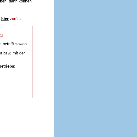
aben, dann können
e
hier
zurück.
t!
s betrifft sowohl
r bzw. mit der
etriebs: