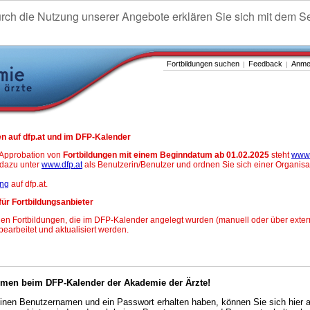
urch die Nutzung unserer Angebote erklären Sie sich mit dem S
Fortbildungen suchen
Feedback
Anme
|
|
n auf dfp.at und im DFP-Kalender
-Approbation von
Fortbildungen mit einem Beginndatum ab 01.02.2025
steht
www.
h dazu unter
www.dfp.at
als Benutzerin/Benutzer und ordnen Sie sich einer Organisa
ung
auf dfp.at.
für Fortbildungsanbieter
en Fortbildungen, die im DFP-Kalender angelegt wurden (manuell oder über exter
 bearbeitet und aktualisiert werden.
mmen beim DFP-Kalender der Akademie der Ärzte!
nen Benutzernamen und ein Passwort erhalten haben, können Sie sich hier 