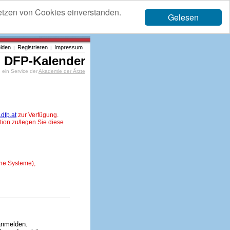
etzen von Cookies einverstanden.
Gelesen
lden
Registrieren
Impressum
|
|
DFP-Kalender
ein Service der
Akademie der Ärzte
dfp.at
zur Verfügung.
tion zu/legen Sie diese
ne Systeme),
anmelden.