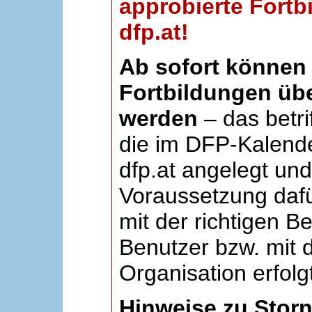
approbierte Fortb
dfp.at!
Ab sofort können 
Fortbildungen übe
werden
– das betri
die im DFP-Kalende
dfp.at angelegt un
Voraussetzung dafü
mit der richtigen B
Benutzer bzw. mit d
Organisation erfolg
Hinweise zu Stor