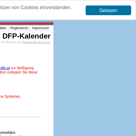
etzen von Cookies einverstanden.
Gelesen
lden
Registrieren
Impressum
|
|
DFP-Kalender
ein Service der
Akademie der Ärzte
dfp.at
zur Verfügung.
tion zu/legen Sie diese
ne Systeme),
anmelden.