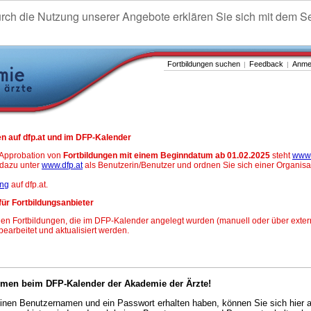
urch die Nutzung unserer Angebote erklären Sie sich mit dem S
Fortbildungen suchen
Feedback
Anme
|
|
n auf dfp.at und im DFP-Kalender
-Approbation von
Fortbildungen mit einem Beginndatum ab 01.02.2025
steht
www.
h dazu unter
www.dfp.at
als Benutzerin/Benutzer und ordnen Sie sich einer Organisa
ung
auf dfp.at.
für Fortbildungsanbieter
en Fortbildungen, die im DFP-Kalender angelegt wurden (manuell oder über exter
 bearbeitet und aktualisiert werden.
mmen beim DFP-Kalender der Akademie der Ärzte!
nen Benutzernamen und ein Passwort erhalten haben, können Sie sich hier 