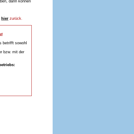
aben, dann können
e
hier
zurück.
t!
s betrifft sowohl
r bzw. mit der
etriebs: