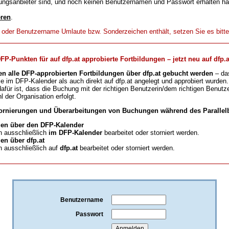
ungsanbieter sind, und noch keinen Benutzernamen und Passwort erhalten h
eren
.
t oder Benutzername Umlaute bzw. Sonderzeichen enthält, setzen Sie es bitt
-Punkten für auf dfp.at approbierte Fortbildungen – jetzt neu auf dfp.a
en alle DFP-approbierten Fortbildungen über dfp.at gebucht werden
– da
ie im DFP-Kalender als auch direkt auf dfp.at angelegt und approbiert wurden.
für ist, dass die Buchung mit der richtigen Benutzerin/dem richtigen Benutze
l der Organisation erfolgt.
ornierungen und Überarbeitungen von Buchungen während des Parallelb
en über den DFP-Kalender
 ausschließlich
im DFP-Kalender
bearbeitet oder storniert werden.
n über dfp.at
 ausschließlich auf
dfp.at
bearbeitet oder storniert werden.
Benutzername
Passwort