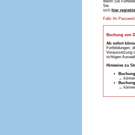
Wenn Sie Fortbild
Sie
sich
hier registri
Falls Ihr Passwor
Buchung von DFP
Ab sofort könn
Fortbildungen, d
Voraussetzung da
richtigen Auswah
Hinweise zu St
Buchung
→ können
Buchunge
→ können