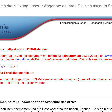
urch die Nutzung unserer Angebote erklären Sie sich mit dem S
Fortbildungen suchen
Feedback
Anme
|
|
n auf dfp.at und im DFP-Kalender
-Approbation von
Fortbildungen mit einem Beginndatum ab 01.02.2025
steht
www.
h dazu unter
www.dfp.at
als Benutzerin/Benutzer und ordnen Sie sich einer Organisa
ung
auf dfp.at.
für Fortbildungsanbieter
en Fortbildungen, die im DFP-Kalender angelegt wurden (manuell oder über exter
 bearbeitet und aktualisiert werden.
mmen beim DFP-Kalender der Akademie der Ärzte!
nen Benutzernamen und ein Passwort erhalten haben, können Sie sich hier 