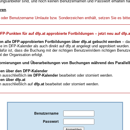
ungsanbieter sind, und noch keinen Benutzernamen und Passwort erhalten h
eren
.
t oder Benutzername Umlaute bzw. Sonderzeichen enthält, setzen Sie es bitt
-Punkten für auf dfp.at approbierte Fortbildungen – jetzt neu auf dfp.a
en alle DFP-approbierten Fortbildungen über dfp.at gebucht werden
– da
ie im DFP-Kalender als auch direkt auf dfp.at angelegt und approbiert wurden.
für ist, dass die Buchung mit der richtigen Benutzerin/dem richtigen Benutze
l der Organisation erfolgt.
ornierungen und Überarbeitungen von Buchungen während des Parallelb
en über den DFP-Kalender
 ausschließlich
im DFP-Kalender
bearbeitet oder storniert werden.
n über dfp.at
 ausschließlich auf
dfp.at
bearbeitet oder storniert werden.
Benutzername
Passwort