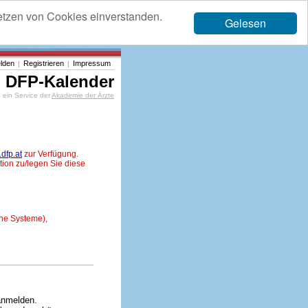
etzen von Cookies einverstanden.
Gelesen
lden
Registrieren
Impressum
|
|
DFP-Kalender
ein Service der
Akademie der Ärzte
dfp.at
zur Verfügung.
tion zu/legen Sie diese
ne Systeme),
anmelden.