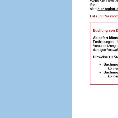
Wenn Sie Fortbild
Sie
sich
hier registri
Falls Ihr Passwor
Buchung von DFP
Ab sofort könn
Fortbildungen, d
Voraussetzung da
richtigen Auswah
Hinweise zu St
Buchung
→ können
Buchunge
→ können