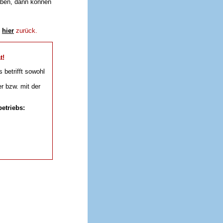
aben, dann können
e
hier
zurück.
t!
s betrifft sowohl
r bzw. mit der
etriebs: