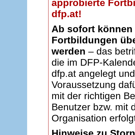
approbierte Fortb
dfp.at!
Ab sofort können 
Fortbildungen übe
werden
– das betri
die im DFP-Kalende
dfp.at angelegt un
Voraussetzung dafü
mit der richtigen B
Benutzer bzw. mit d
Organisation erfolg
Hinweise zu Stor