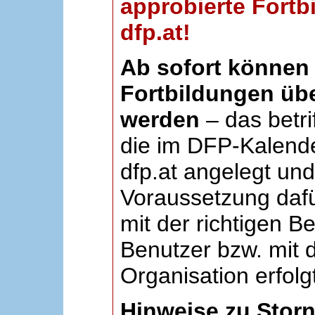
approbierte Fortb
dfp.at!
Ab sofort können 
Fortbildungen übe
werden
– das betri
die im DFP-Kalende
dfp.at angelegt un
Voraussetzung dafü
mit der richtigen B
Benutzer bzw. mit d
Organisation erfolg
Hinweise zu Stor