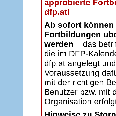
approbierte Fortb
dfp.at!
Ab sofort können 
Fortbildungen übe
werden
– das betri
die im DFP-Kalende
dfp.at angelegt un
Voraussetzung dafü
mit der richtigen B
Benutzer bzw. mit d
Organisation erfolg
Hinweise zu Stor