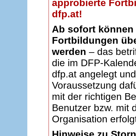
approbierte Fortb
dfp.at!
Ab sofort können 
Fortbildungen übe
werden
– das betri
die im DFP-Kalende
dfp.at angelegt un
Voraussetzung dafü
mit der richtigen B
Benutzer bzw. mit d
Organisation erfolg
Hinweise zu Stor