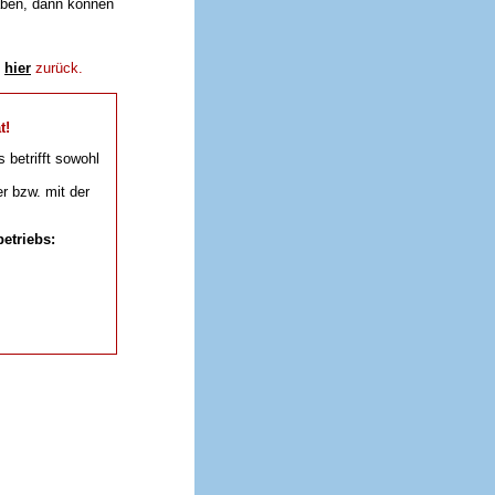
aben, dann können
e
hier
zurück.
t!
s betrifft sowohl
r bzw. mit der
etriebs: