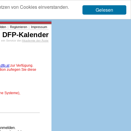
etzen von Cookies einverstanden.
Gelesen
lden
Registrieren
Impressum
|
|
DFP-Kalender
ein Service der
Akademie der Ärzte
dfp.at
zur Verfügung.
tion zu/legen Sie diese
ne Systeme),
anmelden.