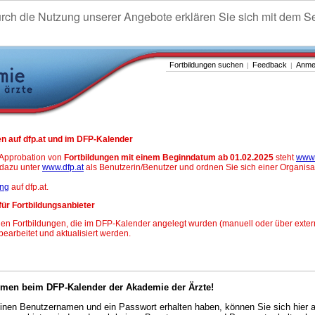
urch die Nutzung unserer Angebote erklären Sie sich mit dem S
Fortbildungen suchen
Feedback
Anme
|
|
n auf dfp.at und im DFP-Kalender
-Approbation von
Fortbildungen mit einem Beginndatum ab 01.02.2025
steht
www.
h dazu unter
www.dfp.at
als Benutzerin/Benutzer und ordnen Sie sich einer Organisa
ung
auf dfp.at.
für Fortbildungsanbieter
en Fortbildungen, die im DFP-Kalender angelegt wurden (manuell oder über exter
 bearbeitet und aktualisiert werden.
mmen beim DFP-Kalender der Akademie der Ärzte!
nen Benutzernamen und ein Passwort erhalten haben, können Sie sich hier 