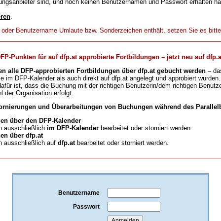
ungsanbieter sind, und noch keinen Benutzernamen und Passwort erhalten h
eren
.
t oder Benutzername Umlaute bzw. Sonderzeichen enthält, setzen Sie es bitt
-Punkten für auf dfp.at approbierte Fortbildungen – jetzt neu auf dfp.a
en alle DFP-approbierten Fortbildungen über dfp.at gebucht werden
– da
ie im DFP-Kalender als auch direkt auf dfp.at angelegt und approbiert wurden.
für ist, dass die Buchung mit der richtigen Benutzerin/dem richtigen Benutze
l der Organisation erfolgt.
ornierungen und Überarbeitungen von Buchungen während des Parallelb
en über den DFP-Kalender
 ausschließlich
im DFP-Kalender
bearbeitet oder storniert werden.
n über dfp.at
 ausschließlich auf
dfp.at
bearbeitet oder storniert werden.
Benutzername
Passwort