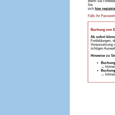
Wenn Sie Fortbild
Sie
sich
hier registri
Falls Ihr Passwor
Buchung von DFP
Ab sofort könn
Fortbildungen, d
Voraussetzung da
richtigen Auswah
Hinweise zu St
Buchung
→ können
Buchunge
→ können