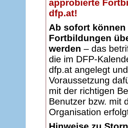
approbierte Fortb
dfp.at!
Ab sofort können 
Fortbildungen übe
werden
– das betri
die im DFP-Kalende
dfp.at angelegt un
Voraussetzung dafü
mit der richtigen B
Benutzer bzw. mit d
Organisation erfolg
Hinweise zu Stor