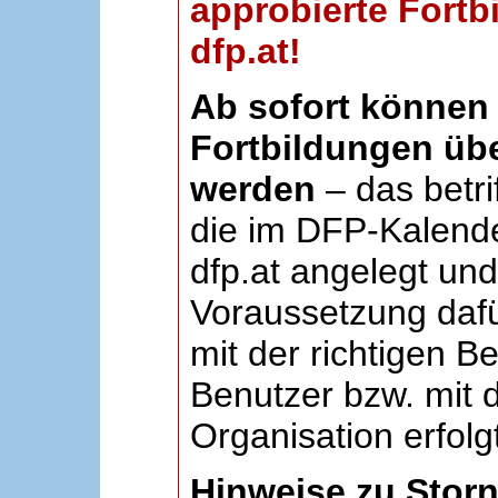
approbierte Fortb
dfp.at!
Ab sofort können 
Fortbildungen übe
werden
– das betri
die im DFP-Kalende
dfp.at angelegt un
Voraussetzung dafü
mit der richtigen B
Benutzer bzw. mit d
Organisation erfolg
Hinweise zu Stor