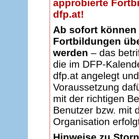
approbierte Fortb
dfp.at!
Ab sofort können 
Fortbildungen übe
werden
– das betri
die im DFP-Kalende
dfp.at angelegt un
Voraussetzung dafü
mit der richtigen B
Benutzer bzw. mit d
Organisation erfolg
Hinweise zu Stor