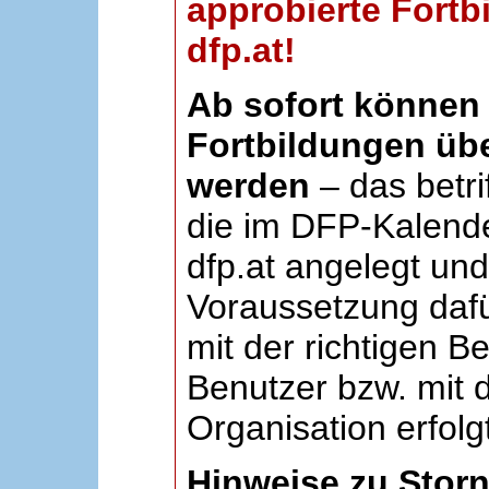
approbierte Fortb
dfp.at!
Ab sofort können 
Fortbildungen übe
werden
– das betri
die im DFP-Kalende
dfp.at angelegt un
Voraussetzung dafü
mit der richtigen B
Benutzer bzw. mit d
Organisation erfolg
Hinweise zu Stor