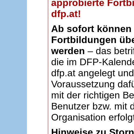
approbierte Fortb
dfp.at!
Ab sofort können 
Fortbildungen übe
werden
– das betri
die im DFP-Kalende
dfp.at angelegt un
Voraussetzung dafü
mit der richtigen B
Benutzer bzw. mit d
Organisation erfolg
Hinweise zu Stor