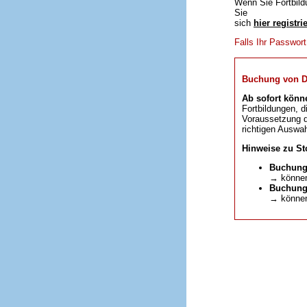
Wenn Sie Fortbild
Sie
sich
hier registri
Falls Ihr Passwor
Buchung von DFP
Ab sofort könn
Fortbildungen, d
Voraussetzung da
richtigen Auswah
Hinweise zu St
Buchung
→ können
Buchunge
→ können