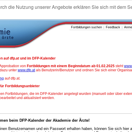
urch die Nutzung unserer Angebote erklären Sie sich mit dem S
Fortbildungen suchen
Feedback
Anme
|
|
n auf dfp.at und im DFP-Kalender
-Approbation von
Fortbildungen mit einem Beginndatum ab 01.02.2025
steht
www.
h dazu unter
www.dfp.at
als Benutzerin/Benutzer und ordnen Sie sich einer Organisa
ung
auf dfp.at.
für Fortbildungsanbieter
en Fortbildungen, die im DFP-Kalender angelegt wurden (manuell oder über exter
 bearbeitet und aktualisiert werden.
mmen beim DFP-Kalender der Akademie der Ärzte!
nen Benutzernamen und ein Passwort erhalten haben, können Sie sich hier 