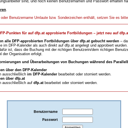
ungsanbieter sind, und noch keinen Benutzernamen und Passwort erhalten h
eren
.
t oder Benutzername Umlaute bzw. Sonderzeichen enthält, setzen Sie es bitt
-Punkten für auf dfp.at approbierte Fortbildungen – jetzt neu auf dfp.a
en alle DFP-approbierten Fortbildungen über dfp.at gebucht werden
– da
ie im DFP-Kalender als auch direkt auf dfp.at angelegt und approbiert wurden.
für ist, dass die Buchung mit der richtigen Benutzerin/dem richtigen Benutze
l der Organisation erfolgt.
ornierungen und Überarbeitungen von Buchungen während des Parallelb
en über den DFP-Kalender
 ausschließlich
im DFP-Kalender
bearbeitet oder storniert werden.
n über dfp.at
 ausschließlich auf
dfp.at
bearbeitet oder storniert werden.
Benutzername
Passwort