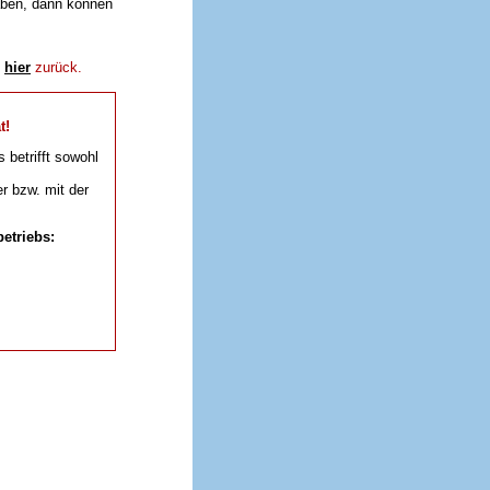
aben, dann können
e
hier
zurück.
t!
s betrifft sowohl
r bzw. mit der
etriebs: