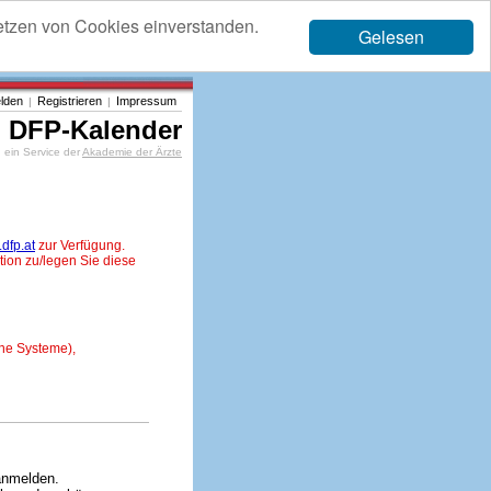
etzen von Cookies einverstanden.
Gelesen
lden
Registrieren
Impressum
|
|
DFP-Kalender
ein Service der
Akademie der Ärzte
dfp.at
zur Verfügung.
tion zu/legen Sie diese
ne Systeme),
anmelden.