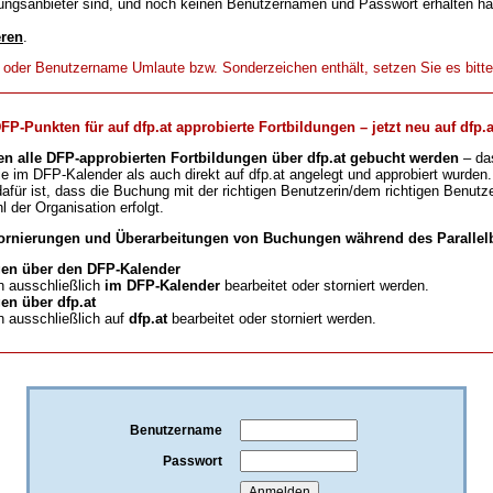
ungsanbieter sind, und noch keinen Benutzernamen und Passwort erhalten h
eren
.
t oder Benutzername Umlaute bzw. Sonderzeichen enthält, setzen Sie es bitt
-Punkten für auf dfp.at approbierte Fortbildungen – jetzt neu auf dfp.a
en alle DFP-approbierten Fortbildungen über dfp.at gebucht werden
– da
ie im DFP-Kalender als auch direkt auf dfp.at angelegt und approbiert wurden.
für ist, dass die Buchung mit der richtigen Benutzerin/dem richtigen Benutze
l der Organisation erfolgt.
ornierungen und Überarbeitungen von Buchungen während des Parallelb
en über den DFP-Kalender
 ausschließlich
im DFP-Kalender
bearbeitet oder storniert werden.
n über dfp.at
 ausschließlich auf
dfp.at
bearbeitet oder storniert werden.
Benutzername
Passwort