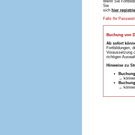
Wenn Sie Fortbild
Sie
sich
hier registri
Falls Ihr Passwor
Buchung von DFP
Ab sofort könn
Fortbildungen, d
Voraussetzung da
richtigen Auswah
Hinweise zu St
Buchung
→ können
Buchunge
→ können