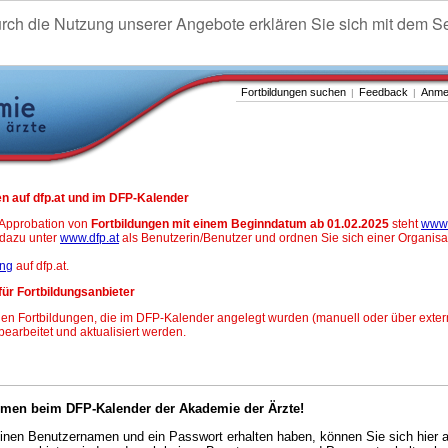
urch die Nutzung unserer Angebote erklären Sie sich mit dem S
Fortbildungen suchen
Feedback
Anme
|
|
n auf dfp.at und im DFP-Kalender
-Approbation von
Fortbildungen mit einem Beginndatum ab 01.02.2025
steht
www.
h dazu unter
www.dfp.at
als Benutzerin/Benutzer und ordnen Sie sich einer Organisa
ung
auf dfp.at.
für Fortbildungsanbieter
en Fortbildungen, die im DFP-Kalender angelegt wurden (manuell oder über exter
 bearbeitet und aktualisiert werden.
mmen beim DFP-Kalender der Akademie der Ärzte!
nen Benutzernamen und ein Passwort erhalten haben, können Sie sich hier 