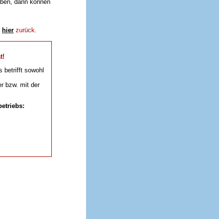
aben, dann können
e
hier
zurück.
t!
s betrifft sowohl
r bzw. mit der
etriebs: