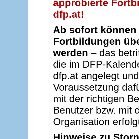
approbierte Fortb
dfp.at!
Ab sofort können 
Fortbildungen übe
werden
– das betri
die im DFP-Kalende
dfp.at angelegt un
Voraussetzung dafü
mit der richtigen B
Benutzer bzw. mit d
Organisation erfolg
Hinweise zu Stor